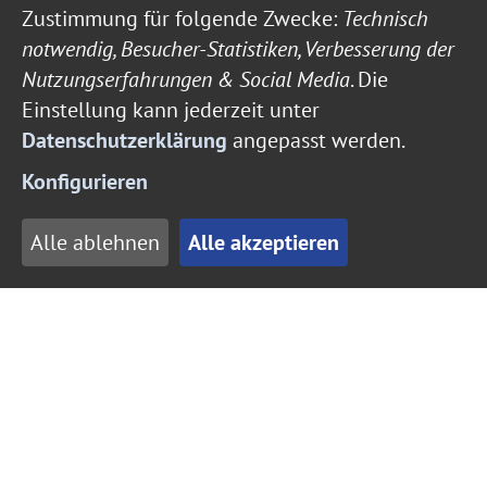
Zustimmung für folgende Zwecke:
Technisch
notwendig, Besucher-Statistiken, Verbesserung der
Nutzungserfahrungen & Social Media
. Die
Einstellung kann jederzeit unter
Datenschutzerklärung
angepasst werden.
Konfigurieren
Alle ablehnen
Alle akzeptieren
Die
Tourist-Information
der Musterstadt
bietet kurz vor Weihnachten eine ganz
besondere Führung an: „Weihnachtliche
Gedanken“ heißt die Tour, die die Teilnehmer
am 14. Dezember (Samstag) ab 18 Uhr durch