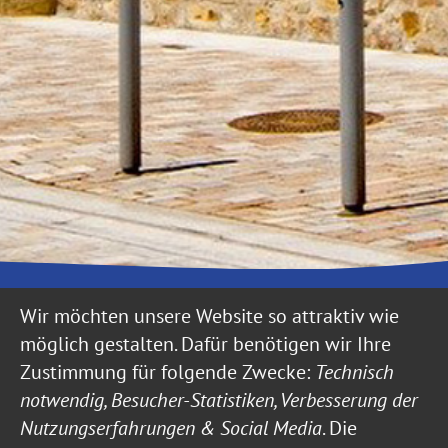
Was erledige ich wo von A bis
Wir möchten unsere Website so attraktiv wie
Z
möglich gestalten. Dafür benötigen wir Ihre
Zustimmung für folgende Zwecke:
Technisch
notwendig, Besucher-Statistiken, Verbesserung der
Nutzungserfahrungen & Social Media
. Die
A