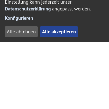
Einstellung kann jederzeit unter
Datenschutzerklärung
angepasst werden.
Anmeldung
Konfigurieren
B
Alle ablehnen
Alle akzeptieren
Bauantrag
E
Ersatzführerschein
Erteilung einer Fahrerlaubnis
F
Führerscheine